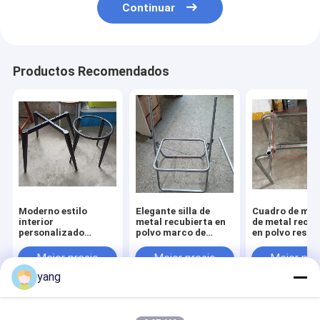
Continuar
Productos Recomendados
Moderno estilo
Elegante silla de
Cuadro de mue
interior
metal recubierta en
de metal recub
personalizado
polvo marco de
en polvo resist
Rectangular base de
muebles de metal
la oxidación e
muebles de metal
marco para la
interiores fáci
Mejor precio
Mejor precio
Mejor pre
con acabado de
personalización
ensamblar
yang
plata
interminable
Inicio
Mapa del Sitio
Desktop Site