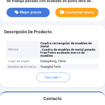
de trabajo pesado con acabado en polvo libre de
óxido
Mejor precio
Contactar ahora
Descripción De Producto
Cuadro rectangular de muebles de
metal
Alta luz
,
,
Cuadro de muebles de metal pesado
Free Polvo acabado marco de
muebles
Lugar de origen
Guangdong, China
Nombre de la marca
Youngful Tech
Vea más
Contacto