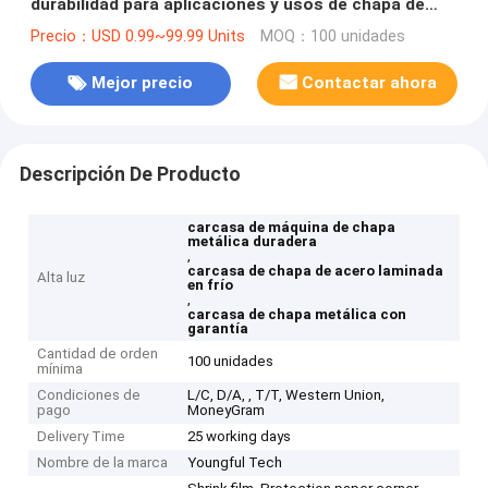
durabilidad para aplicaciones y usos de chapa de
acero laminada en frío
Precio：USD 0.99~99.99 Units
MOQ：100 unidades
Mejor precio
Contactar ahora
Descripción De Producto
carcasa de máquina de chapa
metálica duradera
,
carcasa de chapa de acero laminada
Alta luz
en frío
,
carcasa de chapa metálica con
garantía
Cantidad de orden
100 unidades
mínima
Condiciones de
L/C, D/A, , T/T, Western Union,
pago
MoneyGram
Delivery Time
25 working days
Nombre de la marca
Youngful Tech